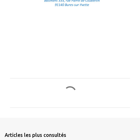
C
o
m
m
e
n
Articles les plus consultés