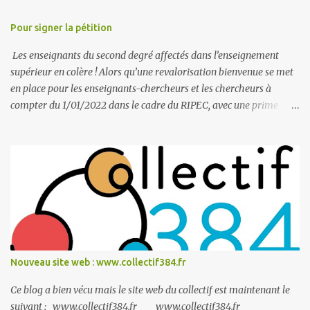
t
a
Pour signer la pétition
i
Les enseignants du second degré affectés dans l’enseignement
r
supérieur en colère ! Alors qu’une revalorisation bienvenue se met
e
en place pour les enseignants-chercheurs et les chercheurs à
s
compter du 1/01/2022 dans le cadre du RIPEC, avec une prime
socle passant progressivement sur 5 ans à 6 400 €, mais aussi une
prime individuelle dont l’attribution est modifiée et valorisée et
concernera un nombre nettement plus important de collègues, les
PRAG/PRCE sont les grands oubliés de cette amélioration des
rémunérations et des carrières ! Pourquoi ne bénéficierions-nous
pas comme nos collègues EC et Chercheurs d’une revalorisation
pour « investissement pédagogique » ? P our « valeur
professionnelle et acquis de l’expérience professionnelle » ? P our
la « qualité des activités et engagement professionnel » ? P our les
Nouveau site web : www.collectif384.fr
« responsabilités » assumées ? Comment imaginer que les
PRAG/PRCE continueront à s’investir autant, à prendre des
Ce blog a bien vécu mais le site web du collectif est maintenant le
responsabilités dans les co...
suivant : www.collectif384.fr www.collectif384.fr